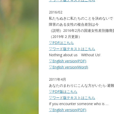
2016/02
私たちぬきに私たちのことを決めないで
障害のある女性の複合差別は今
（説明）2016年2月の国連女性差別撤
（2019年２月更新）
▽PDFはこちら
▽ワード版テキストはこちら
Nothing about us Without Us!
▽English version(PDF)
▽English version(Word)
2011年4月
あなたのまわりにこんな方がいたら-避難
▽PDF版はこちら
▽ワード版テキストはこちら
If you encounter someone who is …
▽English version(PDF)