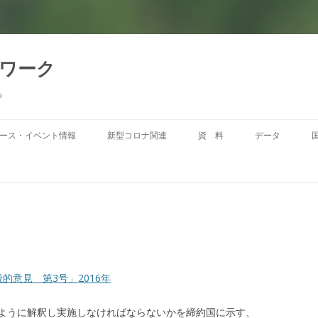
トワーク
る
コ
ン
ース・イベント情報
新型コロナ関連
資 料
データ
テ
ン
ツ
へ
移
動
的意見 第3号」2016年
ように解釈し実施しなければならないかを締約国に示す、