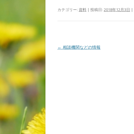
カテゴリー:
資料
| 投稿日:
2018年12月3日
|
投
←
相談機関などの情報
稿
ナ
ビ
ゲ
ー
シ
ョ
ン