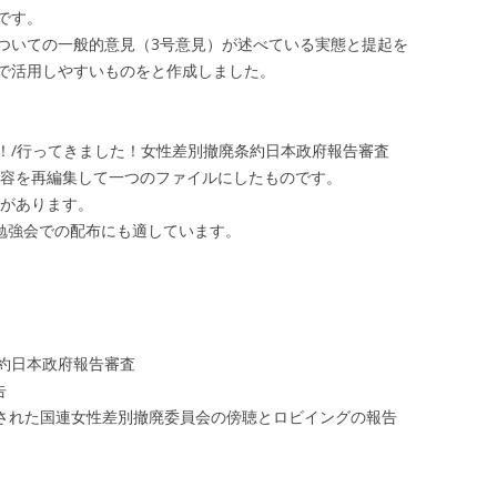
です。
ついての一般的意見（3号意見）が述べている実態と提起を
で活用しやすいものをと作成しました。
！/行ってきました！女性差別撤廃条約日本政府報告審査
内容を再編集して一つのファイルにしたものです。
分があります。
や勉強会での配布にも適しています。
約日本政府報告審査
告
催された国連女性差別撤廃委員会の傍聴とロビイングの報告