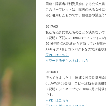
国連・障害者権利委員会による公式文書
このリーフレットは、障害のある女性に
部分引用したものです。勉強会や講座等
2017/05
私たちぬきに私たちのことを決めないで
（説明）下記の2016年のーフレットの
2016年時点の記述から更新している部
A4サイズ4頁とコンパクトなので講座
▽PDFはこちら
▽ワード版テキストはこちら
2016/03
行ってきました！ 国連女性差別撤廃条
CEDAW第63会期 ロビー活動＆傍聴報
（説明）ジュネーブで2016年2月に開
です。
▽PDFはこちら
▽ワード版テキストはこちら