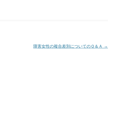
障害女性の複合差別についてのＱ＆Ａ
→