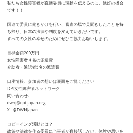
私たち女性障害者が直接委員に現状を伝えるのに、絶好の機会
です！！
国連で委員に働きかけを行い、審査の場で見聞きしたことを持
ち帰り、日本の法律や制度を変えていきたいです。
すべての女性の幸せのためにぜひご協力お願いします。
目標金額200万円
女性障害者４名の派遣費
介助者・通訳者5名の派遣費
口座情報、参加者の想いは裏面をご覧ください
DPI女性障害者ネットワーク
問い合わせ:
dwnj@dpi-japan.org
X : @DWNJapan
ロビーイング活動とは？
政策や法律を作る委員に当事者が直接話しかけ、体験や思いを