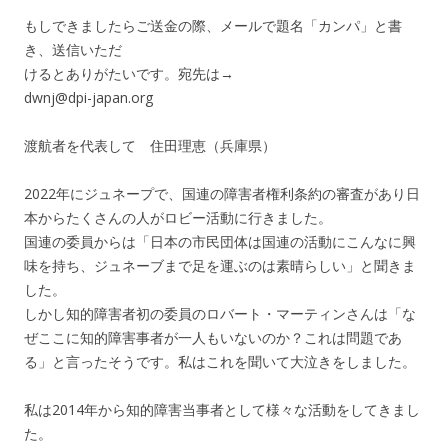
もしできましたらご送金の際、メールで題名「カンパ」と書
き、送信いただ
けるとありがたいです。宛先は→
dwnj@dpi-japan.org
渡航者を代表して 住田理恵（兵庫県）
2022年にジュネープで、国連の障害者権利条約の審査があり日
本からたくさんの人がロビー活動に行きました。
国連の委員からは「日本の市民団体は国連の活動にこんなに興
味を持ち、ジュネーブまで足を運ぶのは素晴らしい」と聞きま
した。
しかし知的障害者初の委員のロバート・マーティンさんは「な
ぜここに知的障害事者が一人もいないのか？これは問題であ
る」と言ったそうです。私はこれを聞いて大泣きをしました。
私は2014年から知的障害当事者として様々な活動をしてきまし
た。