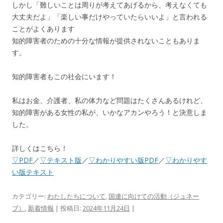
しかし「難しいことは周りが考えてあげるから、考えなくても
大丈夫だよ」「楽しい事だけやっていたらいいよ」と言われる
ことがよくあります
知的障害者のための十分な情報が提供されないこともありま
す。
知的障害者もこの社会にいます！
私はお金、介護者、私の体力など問題はたくさんあるけれど、
知的障害がある女性の私が、いかなアカンやろう！と決意しま
した。
詳しくはこちら！
▽PDF
／
▽テキスト版
／
▽わかりやすい版PDF
／
▽わかりやす
い版テキスト
カテゴリー:
わたしたちについて
,
国連に向けての活動（ジュネー
ブ）
,
新着情報
| 投稿日:
2024年11月24日
|