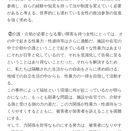
参画し、自らの経験や知見を持って法や制度を変えていく必要
があると考える。世界的にも遅れている女性の政治参加の促進
を強く求める。
②
介護・介助が必要となる重い障害を持つ女性にとっては、そ
の中で起きる性暴力・性虐待等はさらに過酷だ。施設や在宅の
中で介助や介護ということで起きている様々な性暴力はあまり
にそれが日常と化しているので、それを意識化して告発に至る
ということはあり得ないことだった。それらを解決するため
に、私たちは隔離された生活からの自由をさらに求め続ける。
地域での自立生活の中からも、性暴力の一掃を目指して活動す
る。
この事件によって福祉という現場に何が起こっているかが明ら
かになった。もっとも顕著な問題は、施設や在宅での、介助す
る側と受ける側の力の差だ。この力関係が性暴力・性虐待をつ
くりやすくするとともに、被害者が加害者を訴えることを困難
にする。
そして、力関係を対等なものにする努力は、被害者になりやす