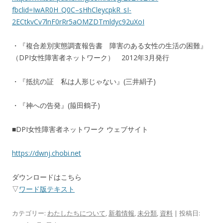
fbclid=IwAR0H_Q0C–sHhCleycpkR_sI-
2ECtkvCv7lnF0rRr5aOMZDTmldyc92uXoI
・『複合差別実態調査報告書 障害のある女性の生活の困難』
（DPI女性障害者ネットワーク） 2012年3月発行
・『抵抗の証 私は人形じゃない』(三井絹子)
・『神への告発』(箙田鶴子)
■DPI女性障害者ネットワーク ウェブサイト
https://dwnj.chobi.net
ダウンロードはこちら
▽
ワード版テキスト
カテゴリー:
わたしたちについて
,
新着情報
,
未分類
,
資料
| 投稿日: