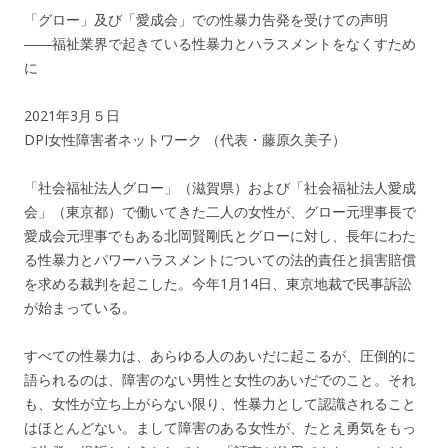
「グロー」及び「愛成会」での性暴力告発を受けての声明
――福祉業界で起きている性暴力とハラスメントをなくすため
に
2021年3月５日
DPI女性障害者ネットワーク （代表・藤原久美子）
「社会福祉法人グロー」（滋賀県）および「社会福祉法人愛成
会」（東京都）で働いてきた二人の女性が、グロー元理事長で
愛成会元理事でもある北岡賢剛氏とグローに対し、長年にわた
る性暴力とパワーハラスメントについての法的責任と損害賠償
を求める裁判を起こした。今年1月14日、東京地裁で民事訴訟
が始まっている。
すべての性暴力は、あらゆる人のあいだに起こるが、圧倒的に
語られるのは、障害のない男性と女性のあいだでのこと。それ
も、女性が立ち上がらない限り、性暴力として認識されること
はほとんどない。まして障害のある女性が、たとえ勇気をもっ