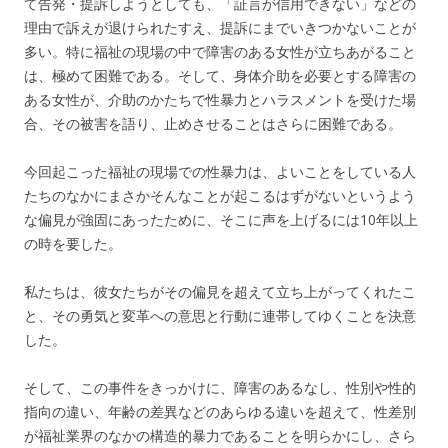
て告発・提訴しようとしても、「証言が信用できない」などの
理由で訴えが退けられたすえ、提訴にまでいきつかないことが
多い。特に福祉の現場の中で障害のある女性が立ちあがること
は、極めて困難である。そして、身体介助を必要とする障害の
ある女性が、介助のかたちで性暴力とハラスメントを受けた場
合、その被害を語り、止めさせることはさらに困難である。
今回起こった福祉の現場での性暴力は、よいことをしている人
たちのなかにまさかそんなことが起こるはずがないというよう
な偏見が強固にあったために、そこに声を上げるには10年以上
の時を要した。
私たちは、彼女たちがその偏見を超えて立ち上がってくれたこ
と、その勇気と変革への意思と行動に連帯してゆくことを決意
した。
そして、この事件をきっかけに、障害のあるなし、性別や性的
指向の違い、年齢の差異などのあらゆる違いを超えて、性差別
が福祉業界のなかの構造的暴力であることを明らかにし、さら