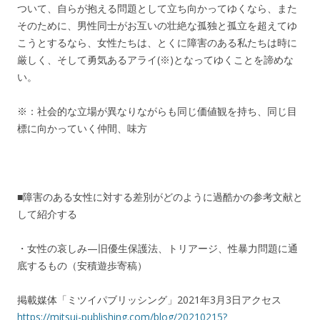
ついて、自らが抱える問題として立ち向かってゆくなら、また
そのために、男性同士がお互いの壮絶な孤独と孤立を超えてゆ
こうとするなら、女性たちは、とくに障害のある私たちは時に
厳しく、そして勇気あるアライ(※)となってゆくことを諦めな
い。
※：社会的な立場が異なりながらも同じ価値観を持ち、同じ目
標に向かっていく仲間、味方
■障害のある女性に対する差別がどのように過酷かの参考文献と
して紹介する
・女性の哀しみ—旧優生保護法、トリアージ、性暴力問題に通
底するもの（安積遊歩寄稿）
掲載媒体「ミツイパブリッシング」2021年3月3日アクセス
https://mitsui-publishing.com/blog/20210215?