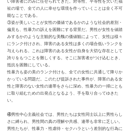
い障害者にのみに任せられてきた。対等性、平等性を欠いた福
祉の場で、全ての人に幸せな環境を作っていくことは全く不可
能なことである。
③姿が美しいことが女性の価値であるかのような社会的差別・
偏見も、性暴力の訴えを困難にする背景だ。男性が女性を値踏
みするかのような主観的な美醜の価値観によって、女性は様々
にランク付けされ、障害のある女性は多くの場合低いランクを
与えられる。これは障害のある女性が自身を大切な存在として
誇りをもつことを難しくする。そこに加害者がつけ込むとき、
抵抗を困難にしている。
性暴力も姿の美のランク付けも、全ての女性に共通して降りか
かっている問題だ。このたび提訴された事件が、障害のある女
性と障害のない女性の連帯をさらに深め、性暴力の一掃にとも
に取り組むための出発点となるよう、手を取り合ってゆきた
い。
④
男性中心主義社会では、男性たちは女性同士以上に男性らし
さに縛られ、男性間の真の理解や共感、連帯も非常に乏しい。
男性たちが、性暴力・性虐待・セクハラという差別的な行為に