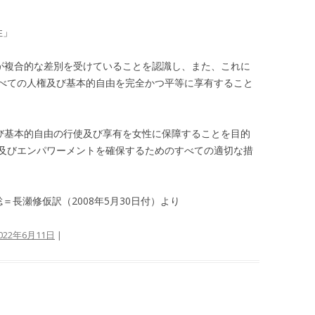
性」
が複合的な差別を受けていることを認識し、また、これに
べての人権及び基本的自由を完全かつ平等に享有すること
び基本的自由の行使及び享有を女性に保障することを目的
及びエンパワーメントを確保するためのすべての適切な措
長瀬修仮訳（2008年5月30日付）より
022年6月11日
|