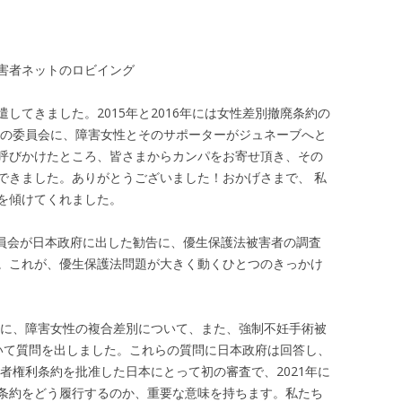
害者ネットのロビイング
してきました。2015年と2016年には女性差別撤廃条約の
条約の委員会に、障害女性とそのサポーターがジュネーブへと
呼びかけたところ、皆さまからカンパをお寄せ頂き、その
できました。ありがとうございました！おかげさまで、 私
を傾けてくれました。
委員会が日本政府に出した勧告に、優生保護法被害者の調査
。これが、優生保護法問題が大きく動くひとつのきっかけ
政府に、障害女性の複合差別について、また、強制不妊手術被
いて質問を出しました。これらの質問に日本政府は回答し、
害者権利条約を批准した日本にとって初の審査で、2021年に
条約をどう履行するのか、重要な意味を持ちます。私たち