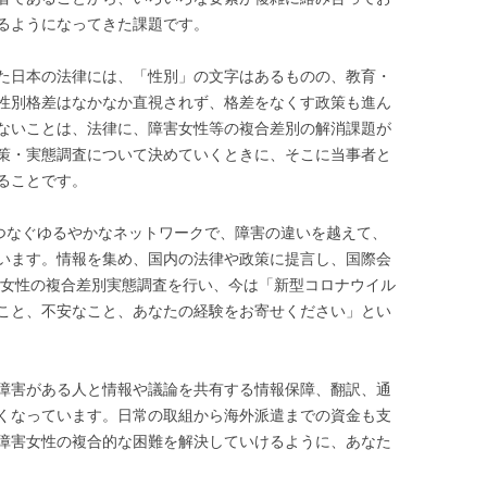
るようになってきた課題です。
た日本の法律には、「性別」の文字はあるものの、教育・
性別格差はなかなか直視されず、格差をなくす政策も進ん
ないことは、法律に、障害女性等の複合差別の解消課題が
策・実態調査について決めていくときに、そこに当事者と
ることです。
をつなぐゆるやかなネットワークで、障害の違いを越えて、
います。情報を集め、国内の法律や政策に提言し、国際会
障害女性の複合差別実態調査を行い、今は「新型コロナウイル
こと、不安なこと、あなたの経験をお寄せください」とい
障害がある人と情報や議論を共有する情報保障、翻訳、通
くなっています。日常の取組から海外派遣までの資金も支
障害女性の複合的な困難を解決していけるように、あなた