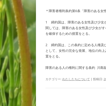
＊障害者権利条約第6条「障害のある女
1 締約国は、障害のある女性及び少女
関しては、障害のある女性及び少女がす
を確保するための措置をとる。
2 締約国は、この条約に定める人権及
として、女性の完全な発展、地位の向上
置をとる。
障害のある人の権利に関する条約 川島聡＝
カテゴリー:
わたしたちについて
| 投稿日:
2