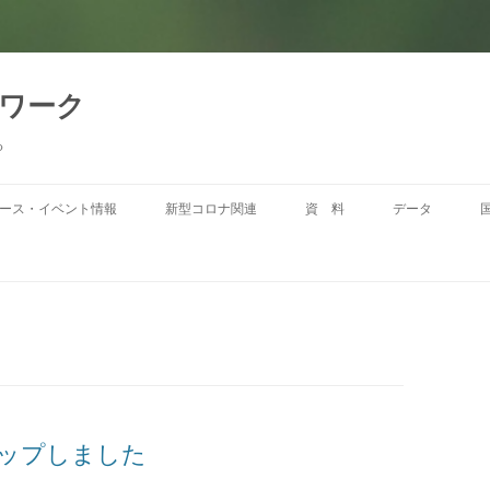
トワーク
る
コ
ン
ース・イベント情報
新型コロナ関連
資 料
データ
テ
ン
ツ
へ
移
動
アップしました