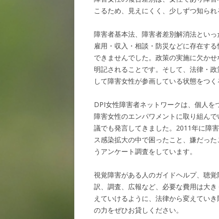
こるため、見えにくく、少しずつ知られ
障害者基本法、障害者差別解消法といっ
雇用・収入・相談・防災などに存在する
できませんでした。政策の実施に欠かせ
明記されることです。そして、法律・政
して障害女性が参画している状態をつく
DPI女性障害者ネットワークは、個人
障害女性のエンパワメントに取り組んで
議でも発言してきました。2011年に
ス感染拡大の中で困ったこと、嫌だった
うアンケート調査をしています。
視覚障害がある人のガイドヘルプ、聴覚
訳、調査、広報など、必要な費用は大き
えていけるように、法律から変えていき
の力をぜひお貸しください。