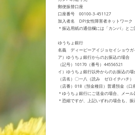
郵便振替口座
口座番号 00100-3-451127
加入者名 DPI女性障害者ネットワーク
＊振込用紙の通信欄には「カンパ」とご
ゆうちょ銀行
名義 ディーピーアイジョセイショウガ
ア）ゆうちょ銀行からのお振込の場合
（記号）10170（番号）44556521
イ）ゆうちょ銀行以外からのお振込の場
（店名）〇一八（読み ゼロイチハチ）
（店番）018（預金種目）普通預金（口座番
＊ゆうちょ銀行にご送金の場合、メール
＊恐縮ですが、上記いずれの場合も、振