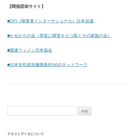
【関係団体サイト】
■DPI（障害者インターナショナル）日本会議
■かるがもの会（視覚に障害をもつ親とその家族の会）
■国連ウィメン日本協会
■日本女性差別撤廃条約NGOネットワーク
検
索:
テキストデータについて