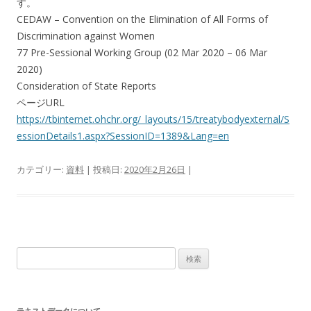
す。
CEDAW – Convention on the Elimination of All Forms of
Discrimination against Women
77 Pre-Sessional Working Group (02 Mar 2020 – 06 Mar
2020)
Consideration of State Reports
ページURL
https://tbinternet.ohchr.org/_layouts/15/treatybodyexternal/S
essionDetails1.aspx?SessionID=1389&Lang=en
カテゴリー:
資料
| 投稿日:
2020年2月26日
|
検
索:
テキストデータについて