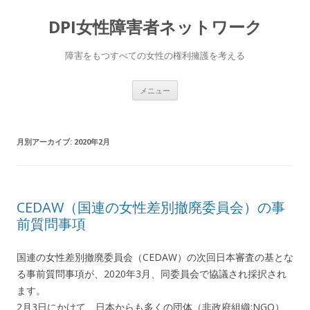
DPI女性障害者ネットワーク
障害をもつすべての女性の権利擁護を考える
コ
メニュー
ン
テ
ン
ツ
へ
月別アーカイブ:
2020年2月
移
動
CEDAW（国連の女性差別撤廃委員会）の事
前質問事項
国連の女性差別撤廃委員会（CEDAW）の次回日本審査の基とな
る事前質問事項が、2020年3月、同委員会で協議され採択され
ます。
2月3日にかけて、日本からも多くの団体（非政府組織:NGO）