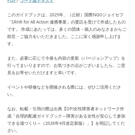
PDF
／
ワード版テキスト
このガイドブックは、2025年、（公財）国際NGOジョイセフ
「SRHR for All Action 連携事業」の委託を受けて作成したもの
です。 作成にあたっては、多くの団体・個人のみなさまからご
助言・ご協力をいただきました。ここに深く感謝申し上げま
す。
また、必要に応じて今後も内容の更新（バージョンアップ）を
行ってまいりますので、お気づきの点がございましたら、ご意
見をお寄せいただけますと幸いです。
イベントや研修などを開催される際には、ぜひご活用くださ
い。
なお、転載・引用の際は出典【DPI女性障害者ネットワーク作
成「合理的配慮ガイドブック～障害がある女性が安心して参加
できる場づくり～（2026年4月改定新版）」】を明記してくだ
さい。