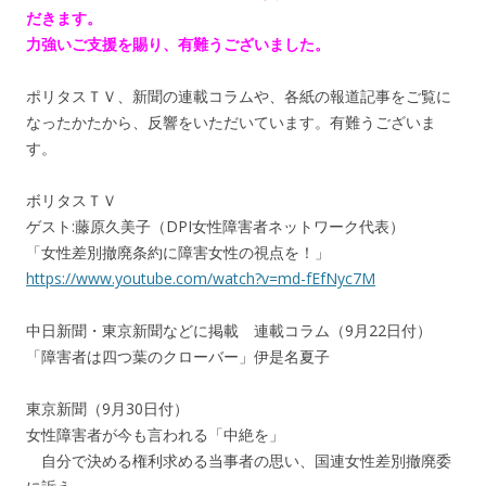
だきます。
力強いご支援を賜り、有難うございました。
ポリタスＴＶ、新聞の連載コラムや、各紙の報道記事をご覧に
なったかたから、反響をいただいています。有難うございま
す。
ボリタスＴＶ
ゲスト:藤原久美子（DPI女性障害者ネットワーク代表）
「女性差別撤廃条約に障害女性の視点を！」
https://www.youtube.com/watch?v=md-fEfNyc7M
中日新聞・東京新聞などに掲載 連載コラム（9月22日付）
「障害者は四つ葉のクローバー」伊是名夏子
東京新聞（9月30日付）
女性障害者が今も言われる「中絶を」
自分で決める権利求める当事者の思い、国連女性差別撤廃委