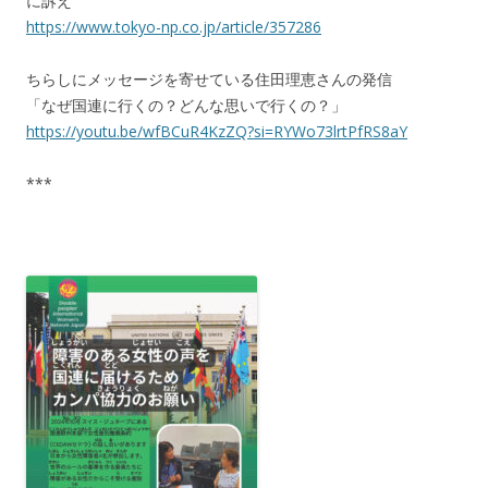
に訴え
https://www.tokyo-np.co.jp/article/357286
ちらしにメッセージを寄せている住田理恵さんの発信
「なぜ国連に行くの？どんな思いで行くの？」
https://youtu.be/wfBCuR4KzZQ?si=RYWo73lrtPfRS8aY
***