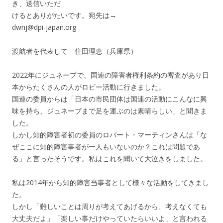
き、送信いただ
けるとありがたいです。宛先は→
dwnj@dpi-japan.org
渡航者を代表して 住田理恵（兵庫県）
2022年にジュネープで、国連の障害者権利条約の審査があり日
本からたくさんの人がロビー活動に行きました。
国連の委員からは「日本の市民団体は国連の活動にこんなに興
味を持ち、ジュネーブまで足を運ぶのは素晴らしい」と聞きま
した。
しかし知的障害者初の委員のロバート・マーティンさんは「な
ぜここに知的障害事者が一人もいないのか？これは問題であ
る」と言ったそうです。私はこれを聞いて大泣きをしました。
私は2014年から知的障害当事者として様々な活動をしてきまし
た。
しかし「難しいことは周りが考えてあげるから、考えなくても
大丈夫だよ」「楽しい事だけやっていたらいいよ」と言われる