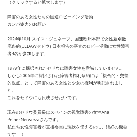
（クリックすると拡大します）
障害のある女性たちの国連ロビーイング活動
カンパ協力のお願い
2024年10月 スイス・ジュネーブ、国連欧州本部で女性差別撤
廃条約(CEDAWセドウ) 日本報告の審査のロビー活動に女性障害
者4名が参加します。
1979年に採択されたセドウは障害女性を意識していません。
しかし2006年に採択された障害者権利条約には「複合的・交差
的視点」として障害のある女性と少女の権利が明記されまし
た。
これをセドウにも反映させたいです。
現在のセドウ委員長はスペインの視覚障害の女性Ana
PelaezNervaezaさんです。
私たち女性障害者が直接委員に現状を伝えるのに、絶好の機会
です！！