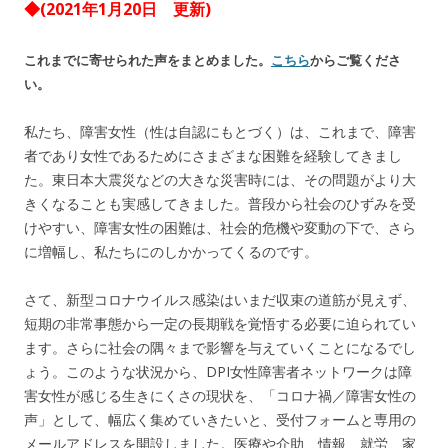
◆(2021年1月20日 更新)
これまでに寄せられた声をまとめました。
こちら
からご覧くださ
い。
私たち、障害女性（性は自認にもとづく）は、これまで、障害
者であり女性であるためにさまざまな困難を経験してきまし
た。東日本大震災などの大きな災害時には、その問題がより大
きくなることも実感してきました。普段から社会のひずみを受
けやすい、障害女性の困難は、社会的危機や変動の下で、さら
に増幅し、私たちにのしかかってくるのです。
さて、新型コロナウイルス感染はいまだ収束の道筋が見えず、
短期の非常事態から一定の長期戦を覚悟する必要に迫られてい
ます。さらに社会の隅々まで影響を与えていくことになるでし
ょう。このような状況から、DPI女性障害者ネットワークは障
害女性が感じる生きにくさの現状を、「コロナ禍／障害女性の
声」として、幅広く集めていきたいと、受付フォームと専用の
メールアドレスを開設しました。医療や介助、情報、就労、家