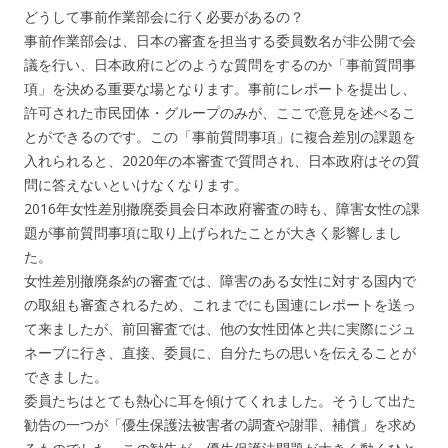
どうして事前作業部会に行く必要があるの？
事前作業部会は、日本の審査を担当する委員数名が非公開で会
議を行い、日本政府にどのような質問をするのか「事前質問事
項」を決める重要な場となります。事前にレポートを提出し、
許可された市民団体・グループのみが、ここで意見を述べるこ
とができるのです。この「事前質問事項」に複合差別の課題を
入れられると、2020年の本審査で質問され、日本政府はその質
問に答えないといけなくなります。
2016年女性差別撤廃委員会日本政府審査の時も、障害女性の課
題が事前質問事項に取り上げられたことが大きく影響しまし
た。
女性差別撤廃条約の審査では、障害のある女性に対する国内で
の取組も審査されるため、これまでにも国連にレポートを送っ
て来ましたが、前回審査では、他の女性団体と共に実際にジュ
ネーブに行き、直接、委員に、自分たちの思いを伝えることが
できました。
委員たちはとても熱心に耳を傾けてくれました。そうして出た
勧告の一つが「優生保護法被害者の調査や謝罪、補償」を求め