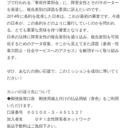
ブで行われる「事前作業部会」に、障害女性とそのサポーター
を派遣し、複合差別の課題を委員に訴えたいのです。
2014年に条約を批准した日本は、これが最初の審査です。今後
の日本が、この条約をどのように履行していくのかを問われ
る、とても重要な意味を持つ審査となります。
日本の法律に障害女性の複合差別を盛り込み、複合差別を可視
化するためのデータ収集、そこから見えてきた課題（参画・性
暴力防止・社会サービスへのアクセス）を解消すべく取り組み
ます。
ぜひ、あなたの熱い応援で、このミッションを成功に導いてく
ださい！
カンパの送り先について
◆郵便振替口座 郵便局備え付けの払込用紙（青色）をご利用
いただけます。
口座番号 ００１００－３－４５１１２７
加入者名 ＤＰＩ女性障害者ネットワーク
振込手数料はご負担下さい。