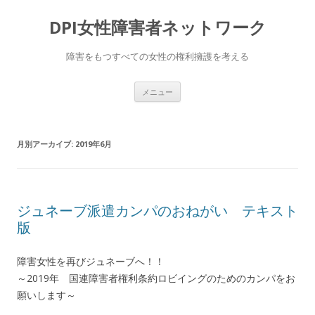
DPI女性障害者ネットワーク
障害をもつすべての女性の権利擁護を考える
コ
メニュー
ン
テ
ン
ツ
へ
月別アーカイブ:
2019年6月
移
動
ジュネーブ派遣カンパのおねがい テキスト
版
障害女性を再びジュネーブへ！！
～2019年 国連障害者権利条約ロビイングのためのカンパをお
願いします～