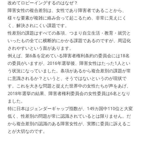
改めてロビーイングするのはなぜ？
障害女性の複合差別は、女性であり障害者であることから、
様々な要素が複雑に絡み合って起こるため、非常に見えにく
く、解決されにくい課題です。
性差別の課題はすべての条項、つまり自立生活・教育・就労と
いったもの全てに横断的にかかる課題であるのですが、周辺化
されやすいという面があります。
例えば、第6条を定めている障害者権利条約の委員会には18名
の委員がいますが、2016年選挙後、障害女性はたった1人とい
う状況になっていました。条項があるから複合差別の課題が常
に意識されるか？というと、そうではないというのが現状で
す。これを大きな問題と捉えた世界中の女性たちが声をあげ、
2018年選挙の結果、障害者権利委員会の女性委員は6名となり
ました。
特に日本はジェンダーギャップ指数が、149カ国中110位と大変
低く、性差別の問題が常に認識されているとは限りません。だ
から複合差別の認識のある障害女性が、実際に委員に訴えるこ
とが大切なのです。