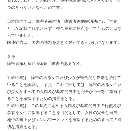
るものでした。この勧告が、優生保護法問題が大きく動くひと
つのきっかけとなったのです。
日本国内では、障害者基本法、障害者差別解消法にも「性別」
としか記載されておらず、複合差別に焦点を当てたものとはな
っていません。
国連勧告は、国内の課題を大きく動かすきっかけになります。
参考
障害者権利条約 第6条「障害のある女性」
1 締約国は、障害のある女性及び少女が複合的な差別を受けて
いることを認識し、また、これに関しては、障害のある女性及
び少女がすべての人権及び基本的自由を完全かつ平等に享有す
ることを確保するための措置をとる。
2 締約国は、この条約に定める人権及び基本的自由の行使及び
享有を女性に保障することを目的として、女性の完全な発展、
地位の向上及びエンパワーメントを確保するためのすべての適
切な措置をとる。