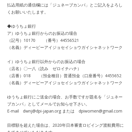
払込用紙の通信欄には「ジュネーブカンパ」とご記入をよろし
くお願いいたします。
◆ゆうちょ銀行
ア）ゆうちょ銀行からのお振込の場合
（記号）10170 （番号）44556521
（名義）ディーピーアイジョセイショウガイシャネットワーク
イ）ゆうちょ銀行以外からのお振込の場合
（店名）〇一八（読み ゼロイチハチ）
（店番）018 （預金種目）普通預金（口座番号）4455652
（名義）ディーピーアイジョセイショウガイシャネットワーク
ゆうちょ銀行にご送金の場合、お手数ですが題名を「ジュネー
ブカンパ」としてメールでお知らせ下さい。
E-mail dwnj@dpi-japan.org または dpiwomen@gmail.com
目標額を超えた場合は、2020年日本審査ロビイング渡航費用に