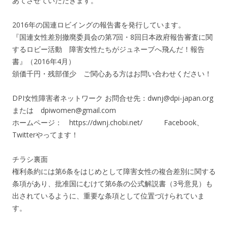
あてさせていただきます。
2016年の国連ロビイングの報告書を発行しています。
『国連女性差別撤廃委員会の第7回・8回日本政府報告審査に関
するロビー活動 障害女性たちがジュネーブへ飛んだ！報告
書』（2016年4月）
頒価千円・残部僅少 ご関心ある方はお問い合わせください！
DPI女性障害者ネットワーク お問合せ先：dwnj@dpi-japan.org
または dpiwomen@gmail.com
ホームページ： https://dwnj.chobi.net/ Facebook、
Twitterやってます！
チラシ裏面
権利条約には第6条をはじめとして障害女性の複合差別に関する
条項があり、批准国にむけて第6条の公式解説書（3号意見）も
出されているように、重要な条項として位置づけられていま
す。