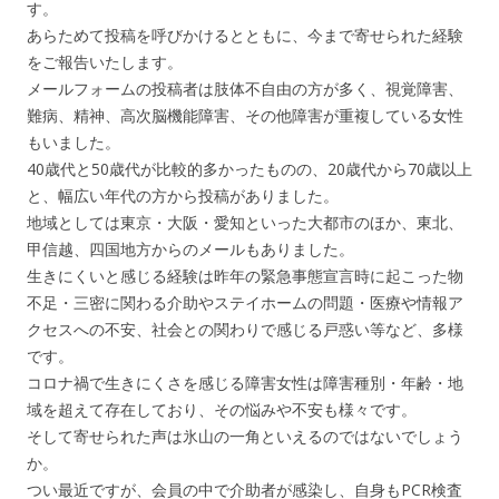
す。
あらためて投稿を呼びかけるとともに、今まで寄せられた経験
をご報告いたします。
メールフォームの投稿者は肢体不自由の方が多く、視覚障害、
難病、精神、高次脳機能障害、その他障害が重複している女性
もいました。
40歳代と50歳代が比較的多かったものの、20歳代から70歳以上
と、幅広い年代の方から投稿がありました。
地域としては東京・大阪・愛知といった大都市のほか、東北、
甲信越、四国地方からのメールもありました。
生きにくいと感じる経験は昨年の緊急事態宣言時に起こった物
不足・三密に関わる介助やステイホームの問題・医療や情報ア
クセスへの不安、社会との関わりで感じる戸惑い等など、多様
です。
コロナ禍で生きにくさを感じる障害女性は障害種別・年齢・地
域を超えて存在しており、その悩みや不安も様々です。
そして寄せられた声は氷山の一角といえるのではないでしょう
か。
つい最近ですが、会員の中で介助者が感染し、自身もPCR検査