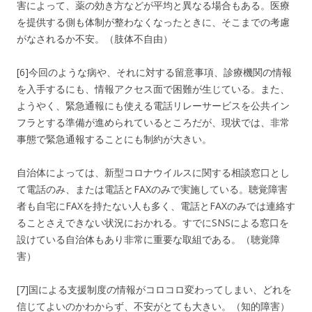
害によって、薬の効き方などが平均と異なる場合もある。医療
を提供する側も体制が整わなくなったときに、そこまでの考慮
がなされるか不安。（肢体不自由）
[6]今回のような病や、それに対する留意事項、診療機関の情報
を入手するにも、情報アクセス面で困難が生じている。また、
ようやく、緊急通報にも使える電話リレーサービスを公共イン
フラとする準備が進められているところだが、現状では、非常
事態で緊急通報することにも制約が大きい。
自治体によっては、新型コロナウイルスに関する相談窓口とし
て電話のみ、または電話とFAXのみで実施している。聴覚障害
者も自宅にFAXを持たない人も多く、電話とFAXのみでは連絡す
ることさえできない状況におかれる。すでにSNSによる窓口を
設けている自治体もあり非常に重要な取組である。（聴覚障
害）
[7]国による支援制度の情報がコロコロ変わってしまい、どれを
信じてよいのかわからず、不安がとても大きい。（知的障害）