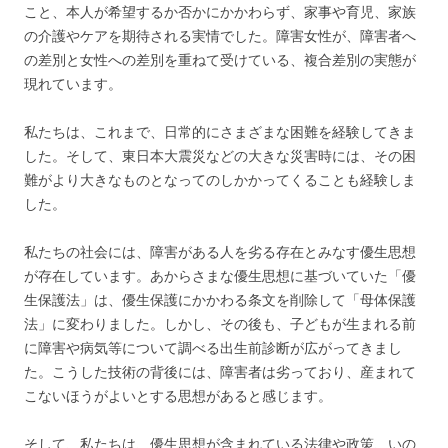
こと、本人が希望するか否かにかかわらず、家事や育児、家族
の介護やケアを期待される実情でした。障害女性が、障害者へ
の差別と女性への差別を重ねて受けている、複合差別の実態が
現れています。
私たちは、これまで、日常的にさまざまな困難を経験してきま
した。そして、東日本大震災などの大きな災害時には、その困
難がより大きなものとなってのしかかってくることも経験しま
した。
私たちの社会には、障害がある人を劣る存在とみなす優生思想
が存在しています。あからさまな優生思想に基づいていた「優
生保護法」は、優生保護にかかわる条文を削除して「母体保護
法」に変わりました。しかし、その後も、子どもが生まれる前
に障害や病気等について調べる出生前診断が広がってきまし
た。こうした技術の背後には、障害者は劣っており、産まれて
こないほうがよいとする思想があると感じます。
そして、私たちは、優生思想が含まれている法律や政策、いの