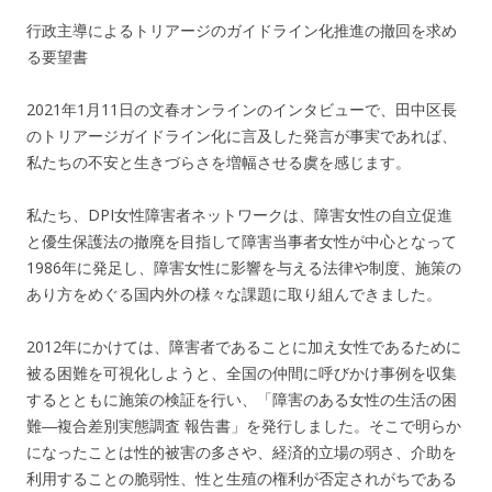
行政主導によるトリアージのガイドライン化推進の撤回を求め
る要望書
2021年1月11日の文春オンラインのインタビューで、田中区長
のトリアージガイドライン化に言及した発言が事実であれば、
私たちの不安と生きづらさを増幅させる虞を感じます。
私たち、DPI女性障害者ネットワークは、障害女性の自立促進
と優生保護法の撤廃を目指して障害当事者女性が中心となって
1986年に発足し、障害女性に影響を与える法律や制度、施策の
あり方をめぐる国内外の様々な課題に取り組んできました。
2012年にかけては、障害者であることに加え女性であるために
被る困難を可視化しようと、全国の仲間に呼びかけ事例を収集
するとともに施策の検証を行い、「障害のある女性の生活の困
難―複合差別実態調査 報告書」を発行しました。そこで明らか
になったことは性的被害の多さや、経済的立場の弱さ、介助を
利用することの脆弱性、性と生殖の権利が否定されがちである