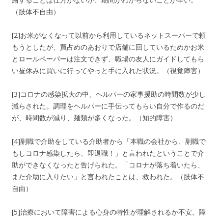
（肢体不自由）
[2]お米がなくなって以前から利用しているネットスーパーで頼
もうとしたが、買占めのあおりで店舗に回しているためかお米
とロールペーパーは注文できず、職場の友人にガイドしてもら
い昼休みに買いに行ってやっと手に入れた状況。（視覚障害）
[3]コロナの感染拡大の中、ヘルパーの家事援助の時間数が少し
減らされた。調理をヘルパーに手伝ってもらい自分で作るのだ
が、時間数が減り、麺類が多くなった。（知的障害）
[4]副職で介助をしている介助者から「本職の会社から、副職で
もしコロナ感染したら、即退職！」と言われたということで介
助ができなくなったと告げられた。「コロナが落ち着いたら、
また介助に入りたい」と言われたことは、救われた。（肢体不
自由）
[5]治療において障害による心身の特性が理解されるか不安。障