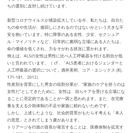
ちの選別に反対し続けています。
新型コロナウイルスが感染拡大している今、私たちは、自分た
ちの命や生活が、後回しにされるのではないかという大きな不
安を抱いています。特に障害のある女性、少女、セクシュア
ル・マイノリティなど、日常的に脆弱な立場にある人たちは、
命の価値を低くされ、力をそがれる状況に置かれます。
例えば、ALSの女性は男性に比べ人工呼吸器を付ける割合が低
いと言われています。（ cf．「ALS患者におけるジェンダーと
人工呼吸器の選択について」酒井美和、コア・エシックス (8)、
171-181、2012）
性差別を背景にした男女の役割分業が、”家族のケアを担うのは
女性だ”としてきたために、女性は、自らケアを受ける立場にな
ることに否定的であることが一因と思われます。また、在宅療
養を支える介助体制の不足や家族に頼れないためです。
しかし、上述したような、社会的背景がもたらす考えも「本人
の意思」とされてしまう虞があります。
トリアージを行政の首長が発言することは、医療体制を拡充す