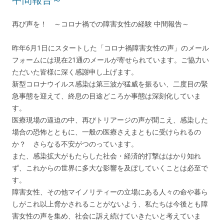
再び声を！ ～コロナ禍での障害女性の経験 中間報告～
昨年6月1日にスタートした「コロナ禍障害女性の声」のメール
フォームには現在21通のメールが寄せられています。ご協力い
ただいた皆様に深く感謝申し上げます。
新型コロナウイルス感染は第三波が猛威を振るい、二度目の緊
急事態を迎えて、終息の目途どころか事態は深刻化していま
す。
医療現場の逼迫の中、再びトリアージの声が聞こえ、感染した
場合の恐怖とともに、一般の医療さえまともに受けられるの
か？ さらなる不安がつのっています。
また、感染拡大がもたらした社会・経済的打撃ははかり知れ
ず、これからの世界に多大な影響を及ぼしていくことは必至で
す。
障害女性、その他マイノリティーの立場にある人々の命や暮ら
しがこれ以上脅かされることがないよう、私たちは今後とも障
害女性の声を集め、社会に訴え続けていきたいと考えていま