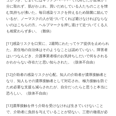
分に取れず、肌がかぶれ、買いだめしている人たちのことを憎
む気持ちが沸いた。毎日感染リスクを抑えるため除菌に励んで
いるが、ノーマスクの人が近づいてくれば避けなければならな
いのはこちらの方。ヘルプマークを押し退けて近づいてくる人
も相変わらず多い。（難病）
[11]感染リスクを口実に、2週間にわたってケア提供を止められ
た。居住地の自治体はそのようなことは認めていない。障害者
はいつなんどき、介護事業者様のお気持ちしだいで何をされる
かわからない存在だと思い知らされた。（肢体不自由）
[12]介助者の感染リスクが心配。知人の介助者が濃厚接触者と
なり、知人もその濃厚接触者として対応され、極力接触を防ぐ
ため必要な支援も減らされたが、自分だったらと思うと本当に
恐ろしい。（肢体不自由）
[13]濃厚接触を伴う介助を受けなければ生きていけないこと
で、介助者に負担を与えていることが切ない。三密の徹底が必