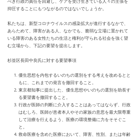
べき行政の責任を回避し、ケアを受け生きている人々の主張を
抑圧することにもつながるのではないでしょうか。
私たちは、新型コロナウイルスの感染拡大が進行するなかで、
あらためて、障害がある人、なかでも、脆弱な立場に置かれて
いる障害のある女性たちの生活と権利が守られる社会を強く望
む立場から、下記の要望を提出します。
杉並区長田中良氏に対する要望事項
優生思想を内包するいのちの選別をする考えを改めるとと
もに、これまでの発言を撤回すること。
東京都知事に提出した、優生思想やいのちの選別を助長す
る要望書を撤回すること。
行政が医師の判断に介入することはあってはならず、行政
はむしろ、医師が患者本人やその家族の意思を最大限尊重
して治療を行えるよう、医療の環境整備に力をそそぐこ
と。
救命医療を含めた医療において、障害、性別、または年齢