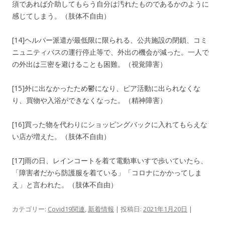
須であれば介助してもらう自分は汚れたものであるかのように
感じてしまう。（肢体不自由）
[14]ヘルパー派遣が最低限に限られる、公共施設の閉鎖、コミ
ニュニティバスの運行停止等で、外出の機会が減った。一人で
の外出は三密を避けることも困難。（視覚障害）
[15]外に出なかったため鬱になり、ピア活動に出られなくな
り、買物や入浴ができなくなった。（精神障害）
[16]買った物を代わりにショッピングバックに入れてもらえな
い店が増えた。（肢体不自由）
[17]雨の日、レインコートを着て電動車いすで歩いていたら、
「障害者だから防護服を着ている」「コロナにかかってしま
え」と言われた。（肢体不自由）
カテゴリー:
Covid19関連
,
新着情報
| 投稿日:
2021年1月20日
|