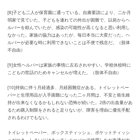
[8]子ども二人が保育園に通っている。自粛要請により、二か月
弱家で見ていた。子どもを連れての外出が困難で、以前からヘ
ルパーを頼んでいたが、感染の可能性が高くなると思い利用し
なかった。家族の協力はあったが、毎日本当に大変だった。ヘ
ルパーが必要な時に利用できないことは不便で残念だ。（肢体
不自由）
[9]女性ヘルパーは家族の事情に左右されやすい。学校休校時に
こどもの世話のためキャンセルが増えた。（肢体不自由）
[10]持病に伴う月経過多、月経困難症がある。トイレットペー
パーと生理用品が入手困難になった二ヶ月間は、不安と衛生維
持が出来なくなるかもしれない恐怖が続いた。2倍の出血量があ
るため購入制限をされると足りないが、障害を理由に優先手配
されるわけでもない。
トイレットペーパー、ボックスティッシュ、ポケットティッシ
ュがつき、しまいにはキッチンペーパーで代用したが血液が十