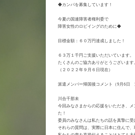
◆カンパを募集しています！
今夏の国連障害者権利委で
障害女性のロビイングのために◆
目標金額：６０万円達成しました！
６３万１千円ご支援いただいています。
たくさんのご協力ありがとうございます
（２０２２年９月６日現在）
派遣メンバー帰国後コメント（9月6日 
川合千那未
今回みなさまからの応援をいただき、メ
た！
委員のみなさんは私たちの話を真摯に受
それらの質問は、実際に日本に住んで、
私たちの声を直接伝えることはとても大