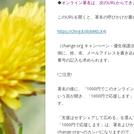
◆
オンライン署名は、次のURLからでき
このURLを開くと、署名の呼びかけが書
https://chng.it/dJjMKtcX4J
（change.org キャンぺーン・優
側に、姓、名、メールアドレスを書き込
番号の記入も求められます。
!ご注意!
署名の後に、「1000円でこのオンラ
いう頁が開き、「1000円で応援します
す。
「支援はせずシェアして広める」を選ん
「1000円で応援します」は、署名よび
change.orgへのカンパになりますの