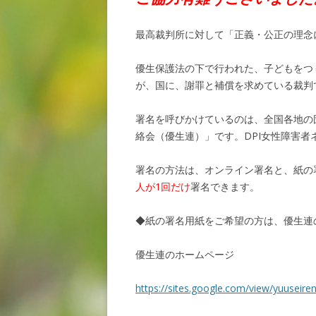
最高裁判所に対して「正義・公正の理念
優生保護法の下で行われた、子どもをつ
が、国に、謝罪と補償を求めている裁判
署名を呼びかけているのは、全国各地の
絡会（優生連）」です。DPI女性障害
署名の方法は、オンライン署名と、紙の
人が1回だけ
署名できます。
◆紙の署名用紙をご希望の方は、優生連
優生連のホームページ
https://sites.google.com/view/yuuseir