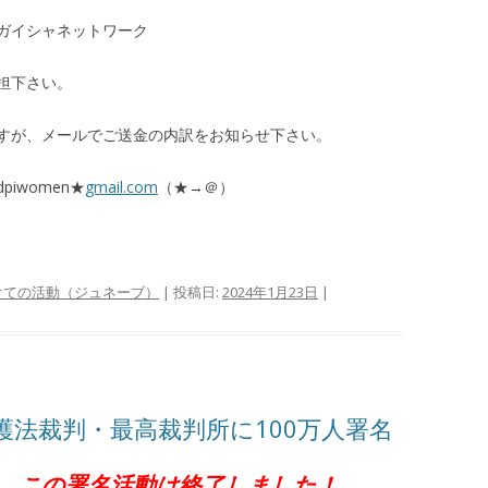
ガイシャネットワーク
担下さい。
すが、メールでご送金の内訳をお知らせ下さい。
iwomen★
gmail.com
（★→＠）
けての活動（ジュネーブ）
| 投稿日:
2024年1月23日
|
法裁判・最高裁判所に100万人署名
。この署名活動は終了しました！