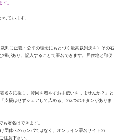
ます。
かれています。
生保護法裁判に正義・公平の理念にもとづく最高裁判決を）その右
む欄があり、記入することで署名できます。居住地と郵便
イン署名を応援し、賛同を増やすお手伝いをしませんか？」と
」「支援はせずシェアして広める」の2つのボタンがありま
でも署名はできます。
かけ団体へのカンパではなく、オンライン署名サイトの
で、ご注意下さい。