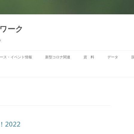
トワーク
る
コ
ン
ース・イベント情報
新型コロナ関連
資 料
データ
テ
ン
ツ
へ
移
動
2022