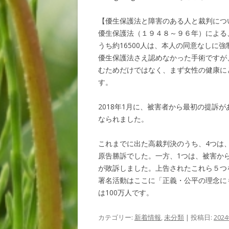
【優生保護法と障害のある人と裁判につ
優生保護法（１９４８～９６年）による、
うち約16500人は、本人の同意なしに
優生保護法さえ認めなかった手術ですが
むためだけではなく、まず女性の健康に
す。
2018年1月に、被害者から最初の提訴
なられました。
これまでに出た高裁判決のうち、4つは
原告勝訴でした。一方、1つは、被害か
が敗訴しました。上告されたこれら５つ
署名活動はここに「正義・公平の理念に
は100万人です。
カテゴリー:
新着情報
,
未分類
| 投稿日:
202