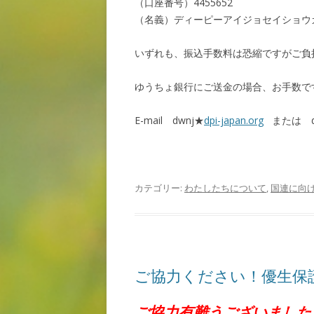
（口座番号）4455652
（名義）ディーピーアイジョセイショウ
いずれも、振込手数料は恐縮ですがご負
ゆうちょ銀行にご送金の場合、お手数で
E-mail dwnj★
dpi-japan.org
または dp
カテゴリー:
わたしたちについて
,
国連に向
ご協力ください！優生保護
ご協力有難うございました