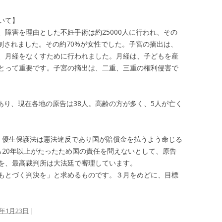
いて】
障害を理由とした不妊手術は約25000人に行われ、その
強制されました。その約70%が女性でした。子宮の摘出は、
、月経をなくすために行われました。月経は、子どもを産
とって重要です。子宮の摘出は、二重、三重の権利侵害で
があり、現在各地の原告は38人。高齢の方が多く、5人が亡く
、優生保護法は憲法違反であり国が賠償金を払うよう命じる
ら20年以上がたったため国の責任を問えないとして、原告
を、最高裁判所は大法廷で審理しています。
もとづく判決を」と求めるものです。３月をめどに、目標
4年1月23日
|