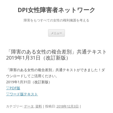
DPI女性障害者ネットワーク
障害をもつすべての女性の権利擁護を考える
コ
メニュー
ン
テ
ン
ツ
へ
「障害のある女性の複合差別」共通テキスト
移
動
2019年1月31日（改訂新版）
「障害のある女性の複合差別」共通テキストができました！ダ
ウンロードしてご活用ください。
2019年1月31日（改訂新版）
▽PDF版
▽ワード版テキスト
カテゴリー:
データ
,
資料
| 投稿日:
2018年12月3日
|