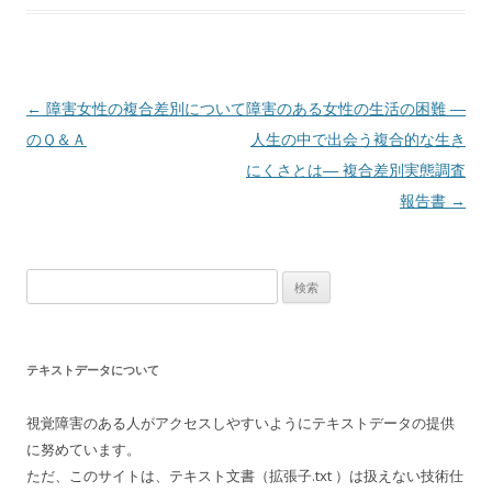
投
←
障害女性の複合差別について
障害のある女性の生活の困難 ―
稿
のＱ＆Ａ
人生の中で出会う複合的な生き
ナ
にくさとは― 複合差別実態調査
ビ
報告書
→
ゲ
ー
検
シ
索:
ョ
ン
テキストデータについて
視覚障害のある人がアクセスしやすいようにテキストデータの提供
に努めています。
ただ、このサイトは、テキスト文書（拡張子.txt ）は扱えない技術仕