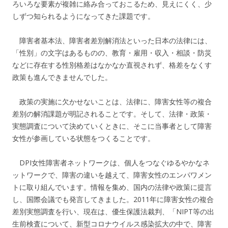
ろいろな要素が複雑に絡み合っておこるため、見えにくく、少
しずつ知られるようになってきた課題です。
障害者基本法、障害者差別解消法といった日本の法律には、
「性別」の文字はあるものの、教育・雇用・収入・相談・防災
などに存在する性別格差はなかなか直視されず、格差をなくす
政策も進んできませんでした。
政策の実施に欠かせないことは、法律に、障害女性等の複合
差別の解消課題が明記されることです。そして、法律・政策・
実態調査について決めていくときに、そこに当事者として障害
女性が参画している状態をつくることです。
DPI女性障害者ネットワークは、個人をつなぐゆるやかなネ
ットワークで、障害の違いを越えて、障害女性のエンパワメン
トに取り組んでいます。情報を集め、国内の法律や政策に提言
し、国際会議でも発言してきました。2011年に障害女性の複合
差別実態調査を行い、現在は、優生保護法裁判、「NIPT等の出
生前検査について、新型コロナウイルス感染拡大の中で、障害