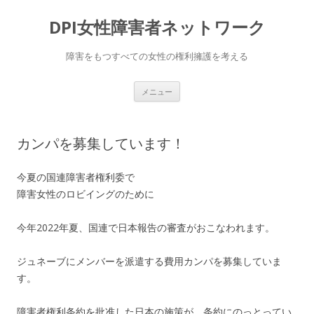
DPI女性障害者ネットワーク
障害をもつすべての女性の権利擁護を考える
コ
メニュー
ン
テ
ン
ツ
へ
カンパを募集しています！
移
動
今夏の国連障害者権利委で
障害女性のロビイングのために
今年2022年夏、国連で日本報告の審査がおこなわれます。
ジュネーブにメンバーを派遣する費用カンパを募集していま
す。
障害者権利条約を批准した日本の施策が、条約にのっとってい