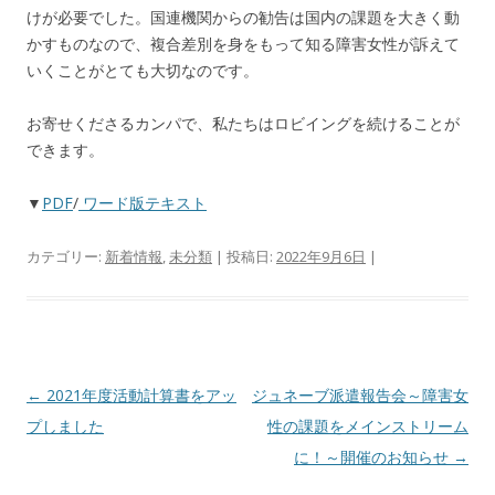
けが必要でした。国連機関からの勧告は国内の課題を大きく動
かすものなので、複合差別を身をもって知る障害女性が訴えて
いくことがとても大切なのです。
お寄せくださるカンパで、私たちはロビイングを続けることが
できます。
▼
PDF
/
ワード版テキスト
カテゴリー:
新着情報
,
未分類
| 投稿日:
2022年9月6日
|
投
←
2021年度活動計算書をアッ
ジュネーブ派遣報告会～障害女
稿
プしました
性の課題をメインストリーム
ナ
に！～開催のお知らせ
→
ビ