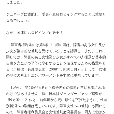
しました。
ジュネーブに渡航し、委員へ直接ロビイングすることは重要と
なるでしょう。
なぜ、国連にもロビイングが必要？
障害者権利条約は第6条で「締約国は、障害のある女性及び
少女が複合的な差別を受けていることを認識し、また、これに
関しては、障害のある女性及び少女がすべての人権及び基本的
自由を完全かつ平等に享有することを確保するための措置をと
る（川島聡＝長瀬修仮訳・2008年5月30日付）」として、女性
の地位の向上とエンパワーメントを非常に重視しています。
しかし、第6条があるから複合差別の課題が常に意識される
わけではありません。特に日本はジェンダーギャップ指数が、
159カ国中121位と、前年度から更に順位を下げたように、性差
別解消への取組は乏しいのです。障害女性への差別にも関わる
ので、障害者権利委員会と女性差別撤廃委員会、両方に働きか